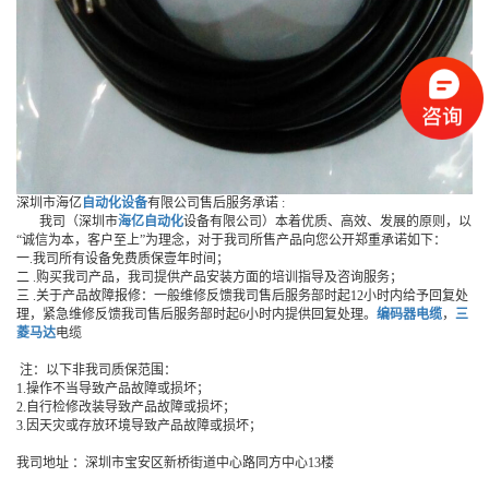
深圳市海亿
自动化设备
有限公司售后服务承诺 :
我司（深圳市
海亿自动化
设备有限公司）本着优质、高效、发展的原则，以
“诚信为本，客户至上”为理念，对于我司所售产品向您公开郑重承诺如下：
一.我司所有设备免费质保壹年时间；
二 .购买我司产品，我司提供产品安装方面的培训指导及咨询服务；
三 .关于产品故障报修：一般维修反馈我司售后服务部时起12小时内给予回复处
理，紧急维修反馈我司售后服务部时起6小时内提供回复处理。
编码器电缆
，
三
菱马达
电缆
注：以下非我司质保范围：
1.操作不当导致产品故障或损坏；
2.自行检修改装导致产品故障或损坏；
3.因天灾或存放环境导致产品故障或损坏；
我司地址 ：深圳市宝安区新桥街道中心路同方中心13楼