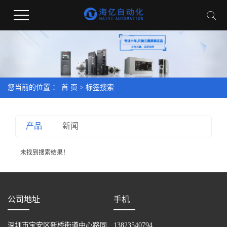
您当前的位置 ：
首 页
> 标签搜索
产品
新闻
未找到搜索结果！
公司地址
手机
深圳市宝安区新桥街道中心路同
13823540794