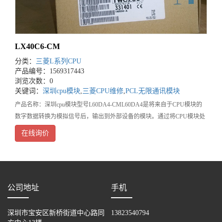
LX40C6-CM
分类：
三菱L系列CPU
产品编号：1569317443
浏览次数：0
关键词：
深圳cpu模块
,
三菱CPU维修
,
PCL无限通讯模块
产品名称：深圳cpu模块型号L60DA4-CML60DA4是将来自于CPU模块的
数字数据转换为模拟信号后，输出到外部设备的模块。通过将CPU模块处
理的数据转换为模拟信号，可以将信息传送至变频器等处理设备中。产品
在线询价
介绍：(1)通过高速转换提高了
公司地址
手机
深圳市宝安区新桥街道中心路同
13823540794