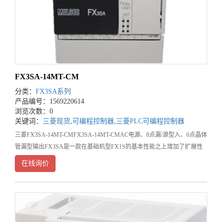
FX3SA-14MT-CM
分类：
FX3SA系列
产品编号：1569220614
浏览次数：0
关键词：
三菱现货
,
可编程控制器
,
三菱PLC可编程控制器
三菱FX3SA-14MT-CMFX3SA-14MT-CMAC电源、8点漏/源型入、6点晶体
管漏型输出FX3SA是一款在基础机型FX1S的基本性能之上增加了扩展性
的新机型，FX3SA适用于需要模拟量及Eth
在线询价