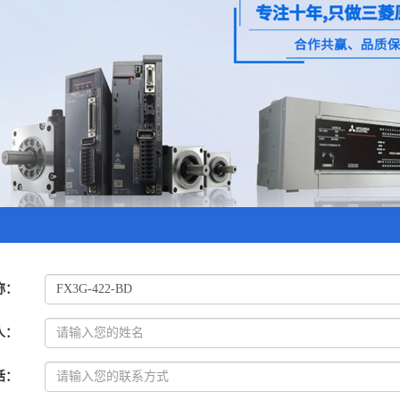
称
：
人
：
话
：