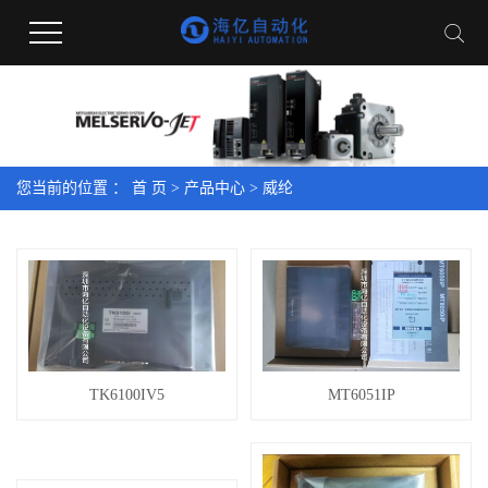
您当前的位置 ：
首 页
>
产品中心
>
威纶
TK6100IV5
MT6051IP