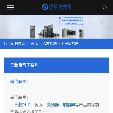
您当前的位置 ：
首 页
>
人才招聘
>
工程师招聘
三菱电气工程师
岗位职责：
岗位职责：
1.
三菱PLC
、伺服、
变频器
、
触摸屏
等产品的售前
售后技术支持工作；