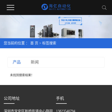
您当前的位置 ：
首 页
> 标签搜索
产品
新闻
未找到搜索结果！
公司地址
手机
深圳市宝安区新桥街道中心路同
13823540794