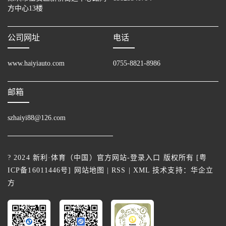
方中心13楼
公司网址
电话
www.haiyiauto.com
0755-8821-8986
邮箱
szhaiyi88@126.com
? 2024 新利·体育（中国）官方网站-登录入口 版权所有 [
粤
ICP备16011446号
]
网站地图
|
RSS
|
XML
技术支持：
华企立
方