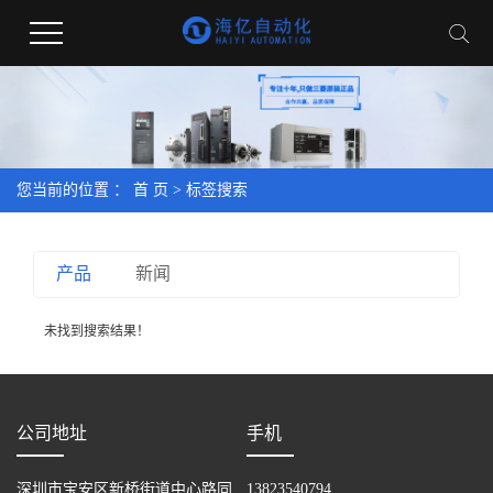
您当前的位置 ：
首 页
> 标签搜索
产品
新闻
未找到搜索结果！
公司地址
手机
深圳市宝安区新桥街道中心路同
13823540794