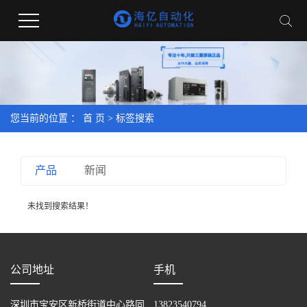
您当前的位置 ：
首 页
> 标签搜索
产品
新闻
未找到搜索结果！
公司地址
手机
深圳市宝安区新桥街道中心路同
13823540794