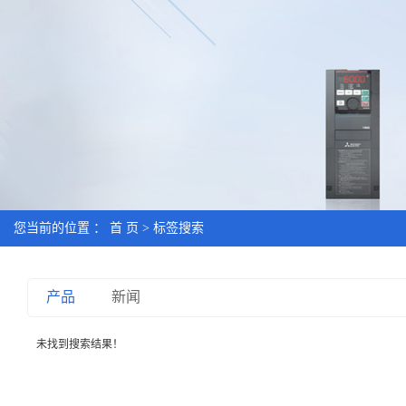
您当前的位置 ：
首 页
> 标签搜索
产品
新闻
未找到搜索结果！