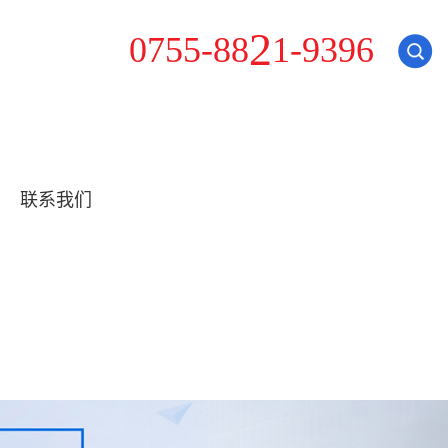
1
0
7
5
5
-
8
8
2
-
9
3
9
6
联系我们