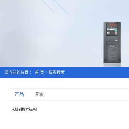
您当前的位置 ：
首 页
> 标签搜索
产品
新闻
未找到搜索结果！