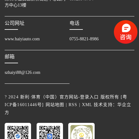
方中心13楼
公司网址
电话
www.haiyiauto.com
0755-8821-8986
邮箱
szhaiyi88@126.com
? 2024 新利·体育（中国）官方网站-登录入口 版权所有 [
粤
ICP备16011446号
]
网站地图
|
RSS
|
XML
技术支持：
华企立
方