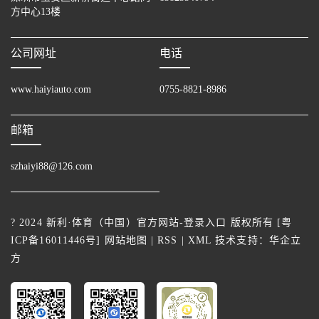
方中心13楼
公司网址
电话
www.haiyiauto.com
0755-8821-8986
邮箱
szhaiyi88@126.com
? 2024 新利·体育（中国）官方网站-登录入口 版权所有 [
粤
ICP备16011446号
]
网站地图
|
RSS
|
XML
技术支持：
华企立
方