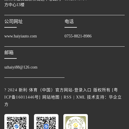
方中心13楼
公司网址
电话
www.haiyiauto.com
0755-8821-8986
邮箱
szhaiyi88@126.com
? 2024 新利·体育（中国）官方网站-登录入口 版权所有 [
粤
ICP备16011446号
]
网站地图
|
RSS
|
XML
技术支持：
华企立
方