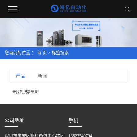
您当前的位置 ：
首 页
> 标签搜索
产品
新闻
未找到搜索结果！
公司地址
手机
深圳市宝安区新桥街道中心路同
13823540794