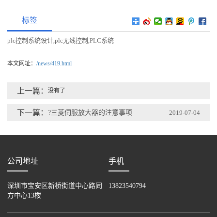
标签
plc控制系统设计
plc无线控制
PLC系统
,
,
本文网址：
/news/419.html
上一篇：
没有了
下一篇：
?三菱伺服放大器的注意事项
2019-07-04
公司地址
手机
深圳市宝安区新桥街道中心路同
13823540794
方中心13楼