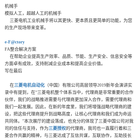
机械手
模拟人工，超越人工的机械手
三菱电机工业机械手将以其更快、更本质且更简单的功能，为您
的生产现场带来变革。
e-F@ctory
FA整合解决方案
在帮助企业提高生产效率、品质、节能、生产安全、信息安全等
方面卓有成效，支持削减企业成本和提高企业价值。
写在最后
在
三菱电机自动化
（中国）有限公司高层领导2019新年会演讲实
录中有提到，在“三菱电机整个体系当中，代理商是非常重要的合作
伙伴，我们的战略推进需要与代理商更加深入合作，需要代理商和
我们一起发展。因此，在新的年度里，我们将增强战略代理商的建
设，把这些代理商提升到战略高度，让核心代理商和我们成为命运
共同体。”本次展厅的建设落成，也充分的体现了三菱中国公司对我
司的信任与支持，作为
三菱授权
的代理商，我司也一直履行着和三
菱合作共赢的精神，与三菱达成了互信共谋，互联协作，互助技长