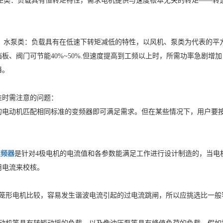
矩类：负载具有恒转矩特性，需求电机提供与速度根本无关的转矩——转
风机、水泵类：负载具有在低速下转矩减低的特性，以风机、泵类为代表的
板、阀门可节能40%~50%.但速度提高到工频以上时，所需功率急剧
器。
准时需注意的问题：
的电动机匹配相同标准的变频器即可满足需求。但在某些情况下，用户要
变频器
是针对4极电机的电流值和各参数能满足工作进行设计制造的，当电机
用电流来校核。
通用笼形电机比较，容易发生谐波电流引起的过电流跳闸，所以应挑选比一