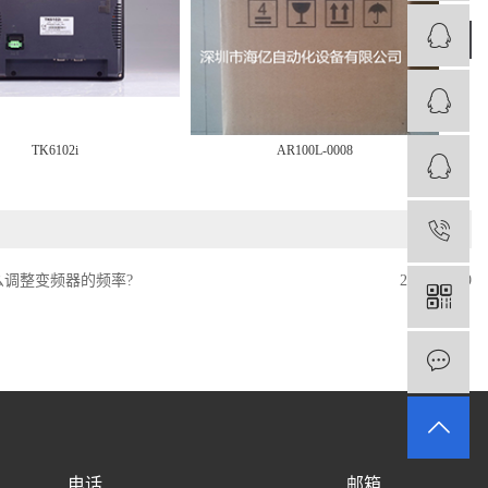
›
TK6102i
AR100L-0008
1
么调整变频器的频率?
2019-10-19
电话
邮箱