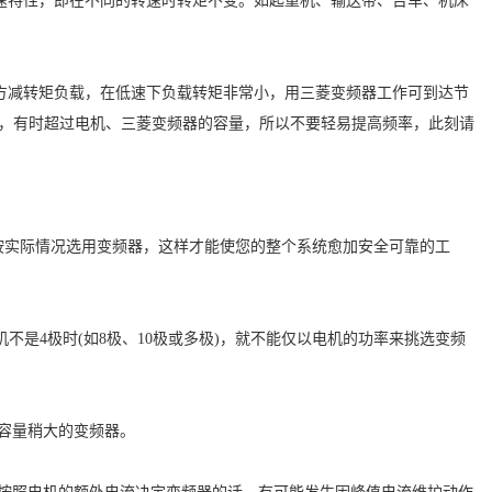
速特性，即在不同的转速时转矩不变。如起重机、输送带、台车、机床
平方减转矩负载，在低速下负载转矩非常小，用三菱变频器工作可到达节
增加，有时超过电机、三菱变频器的容量，所以不要轻易提高频率，此刻请
按实际情况选用变频器，这样才能使您的整个系统愈加安全可靠的工
不是4极时(如8极、10极或多极)，就不能仅以电机的功率来挑选变频
般容量稍大的变频器。