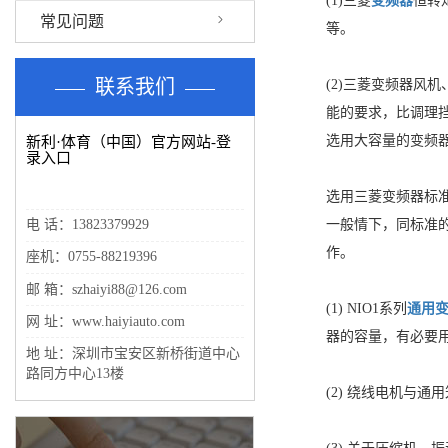
(1)三菱
变频器
恒转
常见问题
等。
联系我们
(2)三菱变频器
能的要求，比调理挡
选用大容量的变频
新利·体育（中国）官方网站-登
录入口
选用三菱变频器标
一般情下，同标准
电 话：13823379929
作。
座机：0755-88219396
邮 箱：szhaiyi88@126.com
(1) NIO1系列
通用
网 址：www.haiyiauto.com
器的容量，有必要
地 址：深圳市宝安区新桥街道中心
路同方中心13楼
(2) 绕线电机与