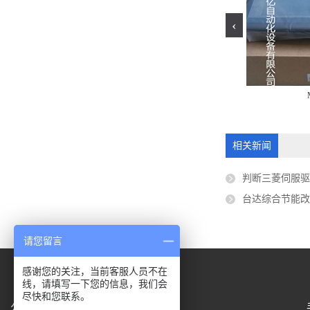
‹
-0008
TK6070IQ
相关新闻
判断三菱伺服
台达综合节能改善
请您留言
感谢您的关注，当前客服人员不在
线，请填写一下您的信息，我们会
尽快和您联系。
公司地址