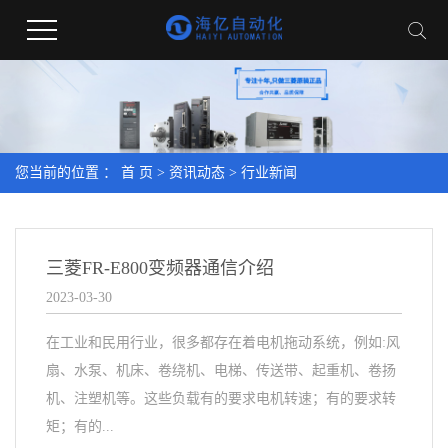
您当前的位置 ：
首 页
>
资讯动态
>
行业新闻
三菱FR-E800变频器通信介绍
2023-03-30
在工业和民用行业，很多都存在着电机拖动系统，例如:风
扇、水泵、机床、卷绕机、电梯、传送带、起重机、卷扬
机、注塑机等。这些负载有的要求电机转速；有的要求转
矩；有的...