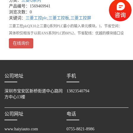
分类：
三菱Q系列
产品编号：1569469941
浏览次数：0
关键词：
三菱工控plc
,
三菱工控板
,
三菱工控屏
三菱工控plcQX10上三菱Q系列PLC最小的输入单元模块。1、节省空间：
其体积仅相当于以前ANS系列PLC的60%2、节省配线：优越的模块插口设
置可节省配线时间和空间3、安装灵活：有多种主基板和扩展基板
在线询价
公司地址
手机
深圳市宝安区新桥街道中心路同
13823540794
方中心13楼
公司网址
电话
www.haiyiauto.com
0755-8821-8986