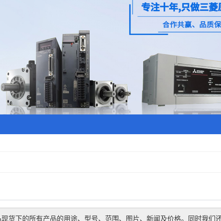
品现货
下的所有产品的用途、型号、范围、图片、新闻及价格。同时我们