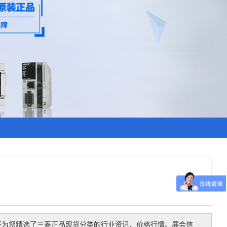
还为您精选了
三菱正品现货
分类的行业资讯、价格行情、展会信