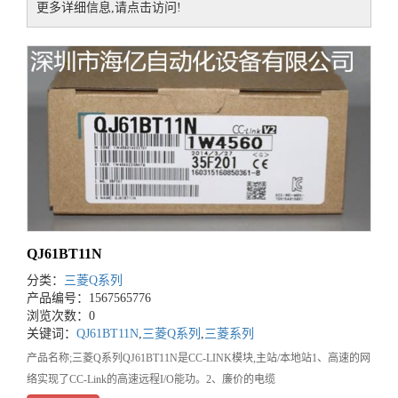
更多详细信息,请点击访问!
QJ61BT11N
分类：
三菱Q系列
产品编号：1567565776
浏览次数：0
关键词：
QJ61BT11N
,
三菱Q系列
,
三菱系列
产品名称;三菱Q系列QJ61BT11N是CC-LINK模块,主站/本地站1、高速的网
络实现了CC-Link的高速远程I/O能功。2、廉价的电缆