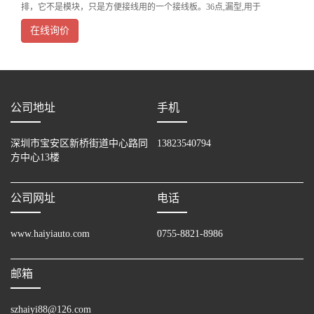
排，它不是模块，只是方便接线用的一个接线板。36点,漏型,用于
A1SX41/A1SX42和A1SY41/A1SY42[输入输出连接点数]36点
在线询价
公司地址
手机
深圳市宝安区新桥街道中心路同
13823540794
方中心13楼
公司网址
电话
www.haiyiauto.com
0755-8821-8986
邮箱
szhaiyi88@126.com