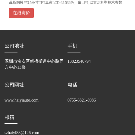
菲斯触摸屏3.5英寸TFT真彩LCD,65.536色，串口*1,以太网机型技术参数：
输入方式：触摸屏输入显示器尺寸：3.5分辨率：6
在线询价
公司地址
手机
深圳市宝安区新桥街道中心路同
13823540794
方中心13楼
公司网址
电话
www.haiyiauto.com
0755-8821-8986
邮箱
szhaiyi88@126.com