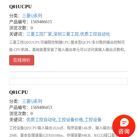
Q01UCPU
分类：
三菱Q系列
产品编号：1569486615
浏览次数：0
关键词：
三菱工控厂家
,
深圳三菱工控
,
优质工控自动化
三菱工控Q01UCPU可编程控制器CPU:基本型QCPU多分数的输出控制可
能:CPU机体，基础装置安装了输入输出单元可以访问実输入输出点数和，
1024点（X/Y0～3
在线询价
Q01CPU
分类：
三菱Q系列
产品编号：1569486453
浏览次数：0
关键词：
优质工控自动化
,
工控设备价格
,
工控设备
工控设备Q01CPU输入输出1024点、程序容量14K步、输入输出设备点数
2048、基本处理速度(LDX0)100ns、存储容量94KB、RS232接口基本型