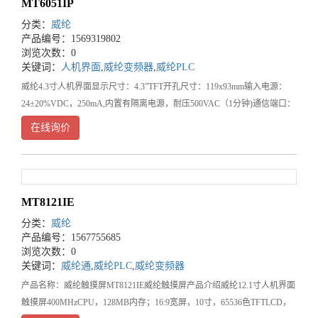
MT6051IP
分类：
威纶
产品编号：1569319802
浏览次数：0
关键词：
人机界面
,
威纶变频器
,
威纶PLC
威纶4.3寸人机界面显示尺寸：4.3”TFT开孔尺寸：119x93mm输入电源：
24±20%VDC，250mA,内置有隔离电源，耐压500VAC（1分钟)通信端口：
miniUSB，无以太网，无USBHost，
在线询价
MT8121IE
分类：
威纶
产品编号：1567755685
浏览次数：0
关键词：
威纶通
,
威纶PLC
,
威纶变频器
产品名称：威纶触摸屏MT8121IE威纶触摸屏产品介绍威纶12.1寸人机界面
触摸屏400MHzCPU，128MB内存；16:9宽屏，10寸，65536色TFTLCD，