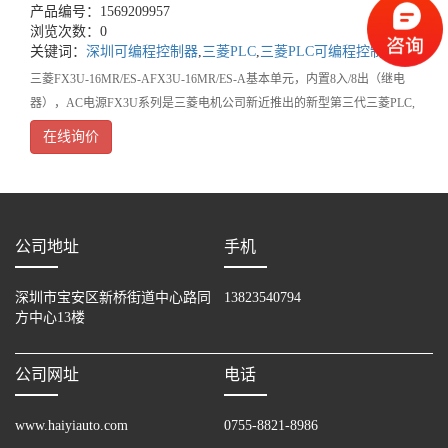
产品编号：1569209957
浏览次数：0
关键词：
深圳可编程控制器
,
三菱PLC
,
三菱PLC可编程控制器
三菱FX3U-16MR/ES-AFX3U-16MR/ES-A基本单元，内置8入/8出（继电
器），AC电源FX3U系列是三菱电机公司新近推出的新型第三代三菱PLC,
可能称得上是小型至尊产品。基本性能大幅提升，晶体管输出型的基本
在线询价
公司地址
手机
深圳市宝安区新桥街道中心路同
13823540794
方中心13楼
公司网址
电话
www.haiyiauto.com
0755-8821-8986