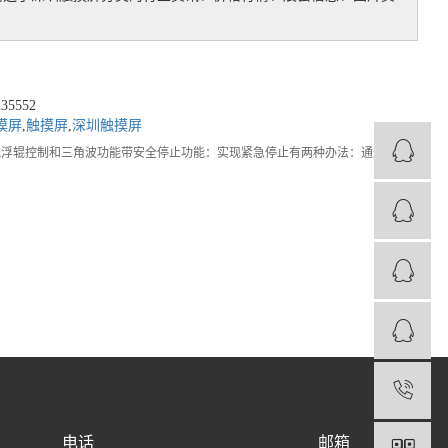
5552
摸屏
,
触摸屏
,
深圳触摸屏
扩充浮辊控制和三角波功能带安全停止功能：实现紧急停止有两种办法：通过控制
1
电话
邮箱