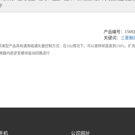
!
产品编号：156923
关键词：
三菱触
，紧凑型产品具有通用磁通矢量控制方式：在1Hz情况下，可以使转矩提高到150%，
频器内部逆变模块驱动回路进行
手机
公司网址