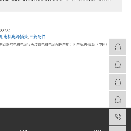
8282
机
,
电机电源插头
,
三菱配件
带电磁制动器的电机电源接头装置电机电源配件产地：国产新利·体育（中国）官方网
1