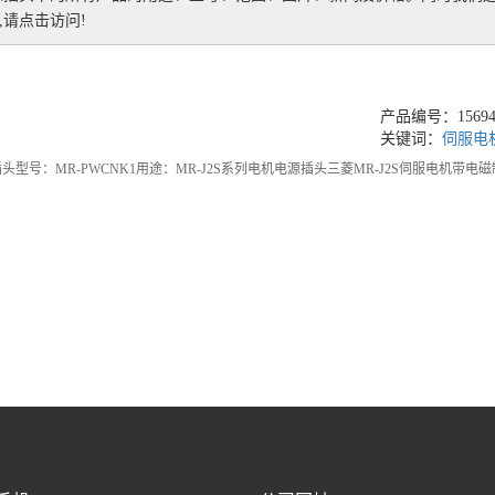
请点击访问!
产品编号：156948
关键词：
伺服电
型号：MR-PWCNK1用途：MR-J2S系列电机电源插头三菱MR-J2S伺服电机