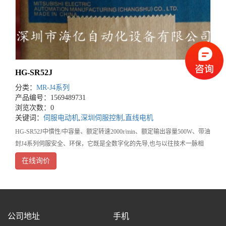
HG-SR52J
分类：
MR-J4系列
产品编号：1569489731
浏览次数：0
关键词：
伺服电动机
,
深圳伺服控制
,
直线电机
HG-SR52J中慣性/中容量、额定转速2000r/min、额定输出容量500W、带油
封J4系列伺服安全、环保，它既是全数字化的先导,也与以往技术一脉相
承。采用集聚了三菱进一步优化的高速伺服控制结构的专用执行引擎。实
在线询价
现了业内高
公司地址
手机