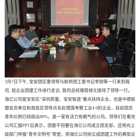
3月7日下午, 宝安团区委领导与新桥团工委书记李刚等一行来到我
司, 就企业团建工作进行走访, 我司总经理周禄文接待了领导一行。
海亿公司是宝安区“深圳质量、宝安智造”重点扶持企业，也是中德联
盟会员单位和首批区领导点名赴德国考察工业4.0的企业，目前团员
青年比例已经超出80%，是一家有活力有朝气的公司。领导们在看完
公司汇报PPT后表示，团委不但要在海亿公司成立团支部，还将向上
级部门申报“青年文明号”荣誉，把海亿公司树立成团建工作的典型企