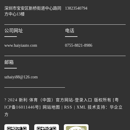
深圳市宝安区新桥街道中心路同
13823540794
方中心13楼
公司网址
电话
www.haiyiauto.com
0755-8821-8986
邮箱
szhaiyi88@126.com
? 2024 新利·体育（中国）官方网站-登录入口 版权所有 [
粤
ICP备16011446号
]
网站地图
|
RSS
|
XML
技术支持：
华企立
方