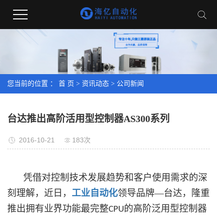
您当前的位置 ：
首 页
>
资讯动态
>
公司新闻
台达推出高阶活用型控制器AS300系列
2016-10-21
183次
凭借对控制技术发展趋势和客户使用需求的深
刻理解，近日，
工业自动化
领导品牌—台达，隆重
推出拥有业界功能最完整
的高阶泛用型控制器
CPU