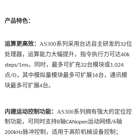
产品特色：
运算更高效：
AS300系列采用台达自主研发的
位
32
处理器，运算能力大幅提升，指令执行力可达
40k
，同时，最多可扩充
台模块或
steps/1ms
32
1.024
点
，其中模拟量模块最多可扩展
台，通讯模
/O
16
块最多可扩展
台。
4
内建运动控制功能：
AS300系列拥有强大的定位控
制功能，可同时支持
轴
运动网络
轴
8
CANopen
/6
脉冲控制，适用于高阶机械设备控制；
200kHz