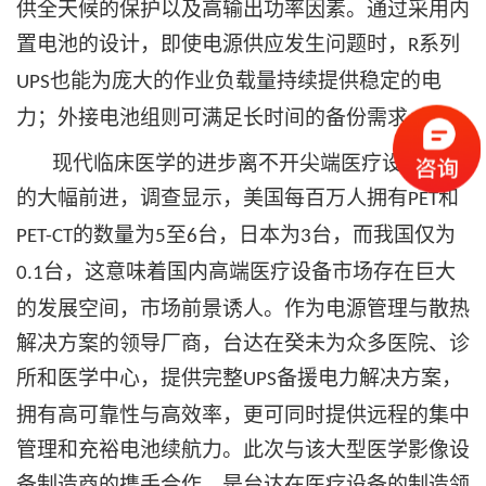
供全天候的保护以及高输出功率因素。通过采用内
置电池的设计，即使电源供应发生问题时，
系列
R
也能为庞大的作业负载量持续提供稳定的电
UPS
力；外接电池组则可满足长时间的备份需求。
现代临床医学的进步离不开尖端医疗设备技术
的大幅前进，调查显示，美国每百万人拥有
和
PET
的数量为
至
台，日本为
台，而我国仅为
PET-CT
5
6
3
台，这意味着国内高端医疗设备市场存在巨大
0.1
的发展空间，市场前景诱人。作为电源管理与散热
解决方案的领导厂商，台达在癸未为众多医院、诊
所和医学中心，提供完整
备援电力解决方案，
UPS
拥有高可靠性与高效率，更可同时提供远程的集中
管理和充裕电池续航力。此次与该大型医学影像设
备制造商的携手合作，是台达在医疗设备的制造领