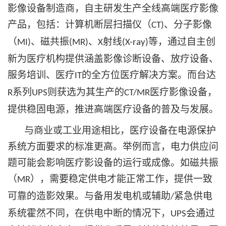
影像设备制造商，自主研发生产全线高端医疗影像
产品，包括：计算机断层扫描仪（
、分子影像
CT)
（
、磁共振
、
射线
等，通过自主创
MI)
(MR)
X
(X-ray)
新为医疗机构提供涵盖影像诊断设备、放疗设备、
服务培训、医疗
的全方位医疗解决方案。而台达
IT
系列
则获选为其生产的
医疗影像设备，
R
UPS
CT/MR
提供稳固电源，推进高端医疗设备的普及与发展。
与商业或工业用途相比，医疗设备在电源保护
系统方面要求的标准更高。举例而言，电力供应问
题可能会影响医疗影设备的运行或成像。如磁共振
（
），需要稳定供电才能正常工作，提供一致
MR
可靠的造影效果。与备用发电机或辅助
紧急供电
/
系统霍然不同，在供电中断的情况下，
会通过
UPS