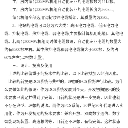
主厂房内每台325MW机组自动化专业的电缆根数为4413根。
主厂房内每台325MW机组自动化装业的电缆长度为360km。
每台机组全部选用钢制镀锌电缆桥架，其质量约为250t。
3、电站的电缆可以分为六大类：高压电力电缆、低压电力电
缆、控制电缆、热控电缆、弱电电缆(主要指计算机用电缆)、其他电
缆。若两台300MW机组同时做电缆敷设，自动化专业电缆的数量大
约有8500根左右。其中热控电缆和弱电电缆将大于500根，及约占
60%左右(以根数计量)。
三、设计、投资及使用
上述的比较偏重于纯技术性的比较，以下比较拟加入经济因素。
比较的前提是DCS系统与典型的，理想的FCS系统进行比较。为什
么要做如此的假设？作为DCS系统发展到今天，开发初期提出的技
术要求已满足并得到了完善，目前的状况是进一步提高，因此也就
不存在典型、理想的说法。而作为FCS系统，20世纪90年代刚进入实
用化，作为开发初期的技术要求：兼容开放、双向数字通信、数字
智能现场装置、高速总线等，目前还不理想，有待完善。这种状态