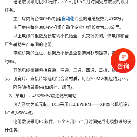
电缆敷设采用俄EC元件，8个人用1.5个月时间完成敷设的设计
任务。
主厂房内每台300MW机组
自动化
专业的电缆根数为4038根。
主厂房内每台300MW机组自动化专业电缆长度为350公里。
以上电缆的根数及长度均不包括全厂火灾报警的厂供电缆和全
厂各辅助生产车间的电缆。
电缆桥架的立柱、桥架及小槽盒全部选用钢制镀锌，每台机组
约95t。
其他电缆桥架包括直通、弯通、三通、四通、盖板、终端封
头、调宽片、直接片等选用铝合金材质，每台300MW机组约为55t。
附件随桥架提供(如螺栓，螺母)。
2、某电厂，4*325MW燃油燃气电站
热力系统为单元制。DCS采用TELEPERM——XP.每台机组设计
I/O点为5804点。
电缆敷设采用EC软件，12个人用2.5个月时间完成电缆敷设的设
计任务。