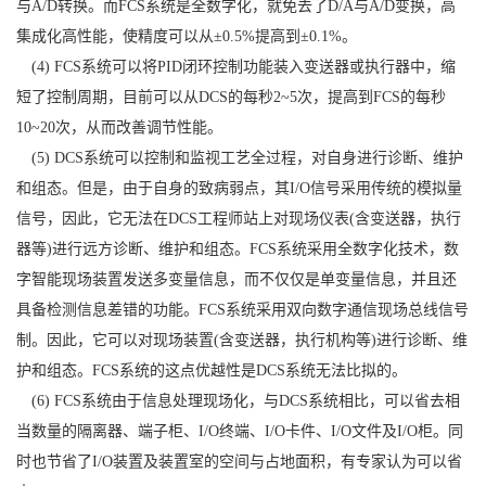
与A/D转换。而FCS系统是全数字化，就免去了D/A与A/D变换，高
集成化高性能，使精度可以从±0.5%提高到±0.1%。
(4) FCS系统可以将PID闭环控制功能装入变送器或执行器中，缩
短了控制周期，目前可以从DCS的每秒2~5次，提高到FCS的每秒
10~20次，从而改善调节性能。
(5) DCS系统可以控制和监视工艺全过程，对自身进行诊断、维护
和组态。但是，由于自身的致病弱点，其I/O信号采用传统的模拟量
信号，因此，它无法在DCS工程师站上对现场仪表(含变送器，执行
器等)进行远方诊断、维护和组态。FCS系统采用全数字化技术，数
字智能现场装置发送多变量信息，而不仅仅是单变量信息，并且还
具备检测信息差错的功能。FCS系统采用双向数字通信现场总线信号
制。因此，它可以对现场装置(含变送器，执行机构等)进行诊断、维
护和组态。FCS系统的这点优越性是DCS系统无法比拟的。
(6) FCS系统由于信息处理现场化，与DCS系统相比，可以省去相
当数量的隔离器、端子柜、I/O终端、I/O卡件、I/O文件及I/O柜。同
时也节省了I/O装置及装置室的空间与占地面积，有专家认为可以省