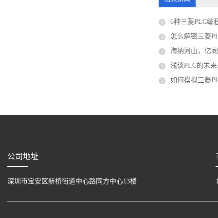
6种三菱PLC
怎么解密三菱PL
海纳河山，亿同绽放｜
浅谈PLC的未
如何模拟三菱P
公司地址
深圳市宝安区新桥街道中心路同方中心13楼