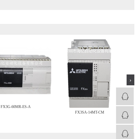
›
FX3G-60MR-ES-A
FX3SA-14MT-CM