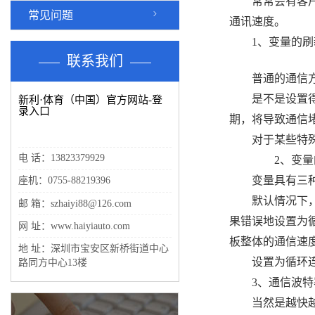
常常会有客户抱
常见问题
通讯速度。
1、变量的刷
联系我们
普通的通信方式
是不是设置得越
新利·体育（中国）官方网站-登
录入口
期，将导致通信
对于某些特殊的
电 话：13823379929
2、变量的
变量具有三种采
座机：0755-88219396
默认情况下，我
邮 箱：szhaiyi88@126.com
果错误地设置为
网 址：www.haiyiauto.com
板整体的通信速
地 址：深圳市宝安区新桥街道中心
设置为循环连续
路同方中心13楼
3、通信波特
当然是越快越好