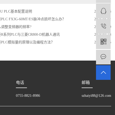
5U PLC基本配置说明
2019-07-26
PLC FX3G-60MT/ES脉冲点损坏怎么办？
2023-03-01
1
么调整变频器的频率?
2019-10-19
R系列PLC与三菱CR800-D机器人通讯
2023-02-23
菱PLC模拟量的原理以及编程方法？
2019-10-15
电话
邮箱
0755-8821-8986
szhaiyi88@126.com