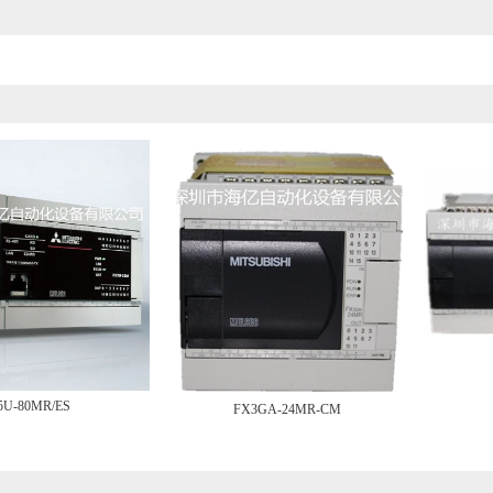
5U-80MR/ES
FX3GA-24MR-CM