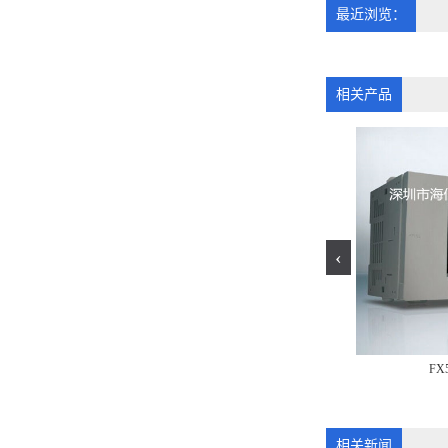
最近浏览：
相关产品
‹
4MT-CM
FX
FX3SA-10MT-CM
相关新闻