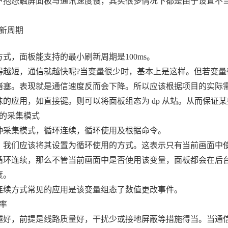
怨触屏面板与通讯速度慢，其实很多情况下都是由于设置不当而导
新周期
，面板能支持的最小刷新周期是100ms。
短，通信就越快呢?当变量很少时，基本上是这样。但若变量
堵塞。表现就是通信速度反而会下降。所以应该根据项目的实际
应用，如直接键。则可以将面板组态为 dp 从站。从而保证某
采集模式
集模式，循环连续，循环使用及根据命令。
们应该将其设置为循环使用的方式。这表示只有当前画面中使
循环连续，那么不管当前画面中是否使用该变量，面板都会在后
度。
方式常见的应用是该变量组态了数值更改事件。
率
，前提是线路质量好，干扰少或接地屏蔽等措施得当。当通信