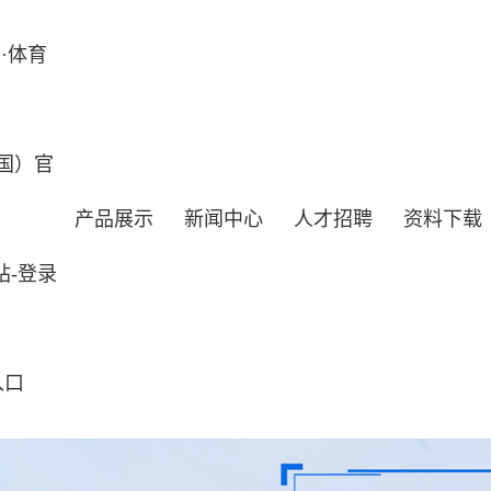
·体育
国）官
产品展示
新闻中心
人才招聘
资料下载
站-登录
入口