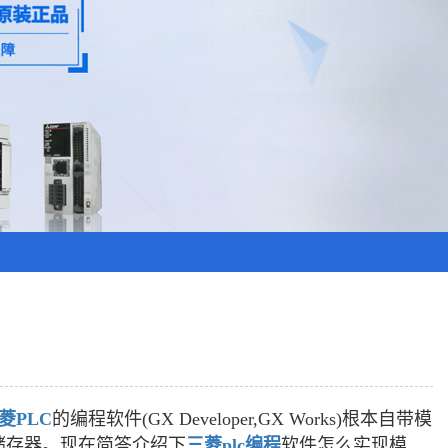
菱PLC
的编程软件(GX Developer,GX Works)根本自带模
储存器。现在简答介绍下
三菱plc编程
软件怎么实现模