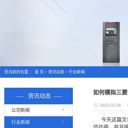
您当前的位置 ：
首 页
>
资讯动态
>
行业新闻
如何模拟三菱
资讯动态
2023-02-06
公司新闻
今天这篇文
行业新闻
仿功用，并且