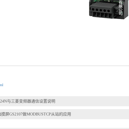
tml
1C24N与三菱变频器通信设置说明
摸屏GS2107做MODBUSTCP从站的应用