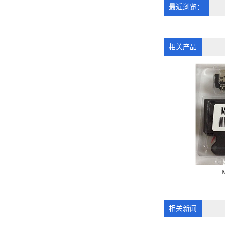
最近浏览：
相关产品
SC09
FX3U-CNV-BD
相关新闻