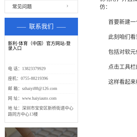
常见问题
仿：
首要新建一个
联系我们
此刻咱们看
新利·体育（中国）官方网站-登
录入口
包括对软元
点击
工具栏
电 话：13823379929
座机：0755-88219396
这样看起来
邮 箱：szhaiyi88@126.com
网 址：www.haiyiauto.com
地 址：深圳市宝安区新桥街道中心
路同方中心13楼