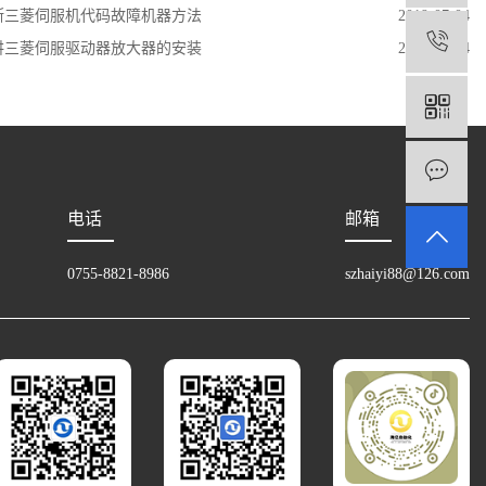
断三菱伺服机代码故障机器方法
2019-07-04
1
讲三菱伺服驱动器放大器的安装
2019-07-04
电话
邮箱
0755-8821-8986
szhaiyi88@126.com