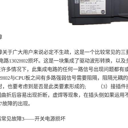
障
障关于广大用户来说必定不生疏，这是一个比较常见的三
1302H02损坏。这是一块集成了驱动波形转换，以及
在许多情况下，此集成电路的任何一路信号出现问题都有或
302H02与CPU板之间有多路强弱信号需要阻隔，阻隔
警时，也要考虑到是否是此类要素形成的; （3）接插件
回曲折后容易出现折断，虚焊等现象，在插头侧如果运用
E7故障的出现。
见故障3——开关电源损坏