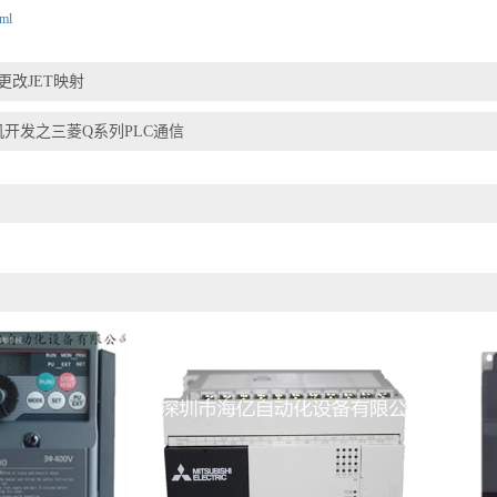
tml
U更改JET映射
机开发之三菱Q系列PLC通信