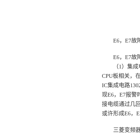
E6，E7故
E6，E7故
（1）集成电路
CPU板相关，
IC集成电路1
现E6，E7报
接电缆通过几
或许形成E6，
三菱变频器常