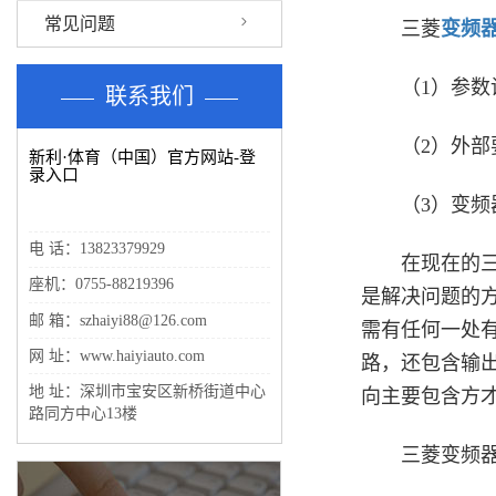
常见问题
三菱
变频
（1）参数设
联系我们
（2）外部要
新利·体育（中国）官方网站-登
录入口
（3）变频器
电 话：13823379929
在现在的三菱
座机：0755-88219396
是解决问题的
邮 箱：szhaiyi88@126.com
需有任何一处
网 址：www.haiyiauto.com
路，还包含输
地 址：深圳市宝安区新桥街道中心
向主要包含方
路同方中心13楼
三菱变频器常