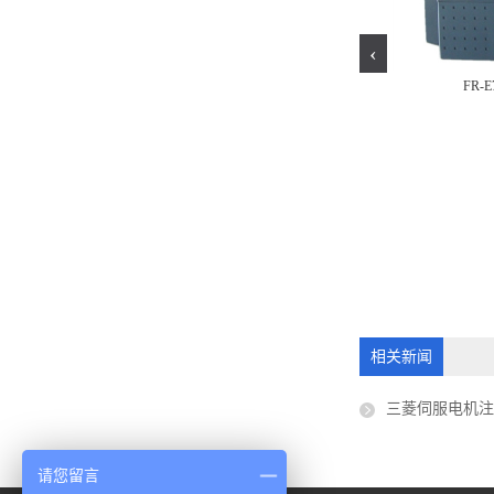
‹
FR-E
0.4K-CHT
LY41NT1P-CM
相关新闻
三菱伺服电机
请您留言