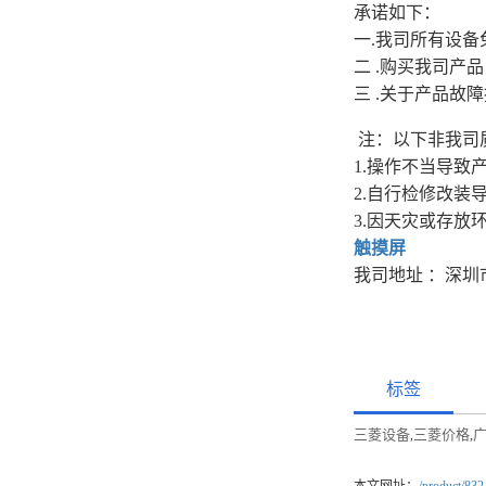
承诺如下：
一.我司所有设
二 .购买我司产
三 .关于产品
注：以下非我司
1.操作不当导致
2.自行检修改装
3.因天灾或存放
触摸屏
我司地址 ：深圳
标签
三菱设备
三菱价格
广
,
,