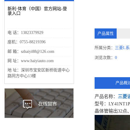
新利·体育（中国）官方网站-登
录入口
电 话：13823379929
产品属性
座机：0755-88219396
所属分类：
三菱L系
邮 箱：szhaiyi88@126.com
浏览次数：
0
网 址：www.haiyiauto.com
地 址：深圳市宝安区新桥街道中心
路同方中心13楼
产品概
产品名称：
三菱
型号：LY41NT1P
晶体管输出32点、DC