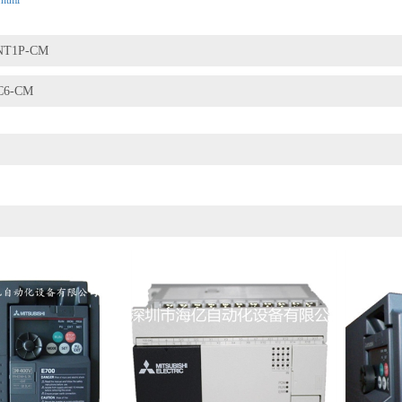
.html
NT1P-CM
C6-CM