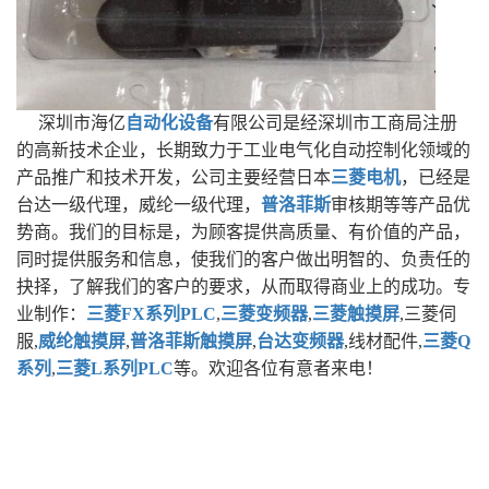
深圳市海亿
自动化设备
有限公司是经深圳市工商局注册
的高新技术企业，长期致力于工业电气化自动控制化领域的
产品推广和技术开发，公司主要经营日本
三菱电机
，已经是
台达一级代理，威纶一级代理，
普洛菲斯
审核期等等产品优
势商。我们的目标是，为顾客提供高质量、有价值的产品，
同时提供服务和信息，使我们的客户做出明智的、负责任的
抉择，了解我们的客户的要求，从而取得商业上的成功。专
业制作：
三菱FX系列PLC
,
三菱变频器
,
三菱触摸屏
,三菱伺
服,
威纶触摸屏
,
普洛菲斯触摸屏
,
台达变频器
,线材配件,
三菱Q
系列
,
三菱L系列PLC
等。欢迎各位有意者来电！