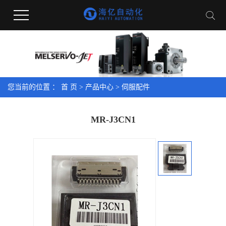
您当前的位置 ：
首 页
>
产品中心
>
伺服配件
MR-J3CN1