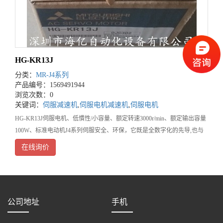
HG-KR13J
分类：
MR-J4系列
产品编号：1569491944
浏览次数：0
关键词：
伺服减速机
,
伺服电机减速机
,
伺服电机
HG-KR13J伺服电机、低慣性/小容量、额定转速3000r/min、额定输出容量
100W、标准电动机J4系列伺服安全、环保，它既是全数字化的先导,也与
以往技术一脉相承。采用集聚了三菱进一步优化的高速伺服控制结构的专
在线询价
公司地址
手机