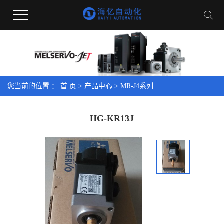
您当前的位置 ：
首 页
>
产品中心
>
MR-J4系列
HG-KR13J