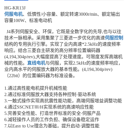
HG-KR13J
伺服电机
、低慣性/小容量、额定转速3000r/min、额定输出
容量100W、标准电动机
J4系列伺服安全、环保，它既是全数字化的先导,也与以往
技术一脉相承。采用集聚了三菱进一步优化的高速
伺服控制
结构的专用执行引擎。实现了业内高速*2.5kHz的速度频率
响应。结合三菱自主研发的高分辨率位置编码器
(4,194,304p/rev),大幅度提高了处理速度。可限度发挥高端机
械的性能。
直线电机
与伺服，实现2.5kHz的速度频率响应，
业内高水平的伺服放大器的基本性能。(4,194,304p/rev)
（22bit）的位置编码器为标准设备。
1.通过高性能电机提升机械性能
2.通过标准伺服放大器支持各种控制·驱动系统
3.一触式操作实现高抗震性能功能，高端伺服增益调整功能
4.通过SSCNETⅢ/H实现系统的高速响应性能
5.完善安全性能、打造世界标准的安全·伺服产品
6.减轻操作人员的工作负担、确保设备稳定运作
7.以Easy to Use理念为基础，提升启动·调整性能