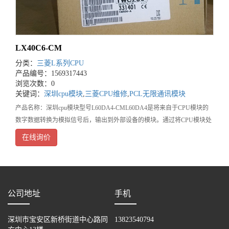
LX40C6-CM
分类：
三菱L系列CPU
产品编号：1569317443
浏览次数：0
关键词：
深圳cpu模块
,
三菱CPU维修
,
PCL无限通讯模块
产品名称：深圳cpu模块型号L60DA4-CML60DA4是将来自于CPU模块的
数字数据转换为模拟信号后，输出到外部设备的模块。通过将CPU模块处
理的数据转换为模拟信号，可以将信息传送至变频器等处理设备中。产品
在线询价
介绍：(1)通过高速转换提高了
公司地址
手机
深圳市宝安区新桥街道中心路同
13823540794