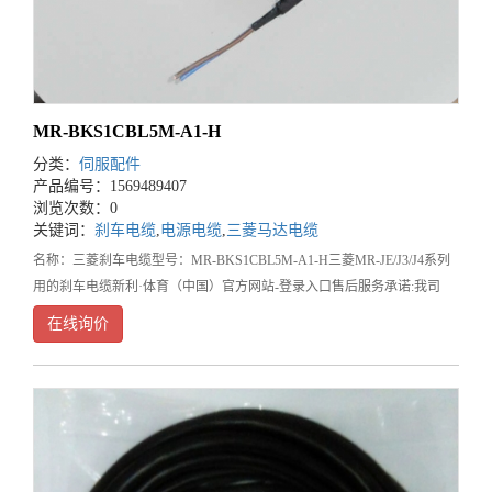
MR-BKS1CBL5M-A1-H
分类：
伺服配件
产品编号：1569489407
浏览次数：0
关键词：
刹车电缆
,
电源电缆
,
三菱马达电缆
名称：三菱刹车电缆型号：MR-BKS1CBL5M-A1-H三菱MR-JE/J3/J4系列
用的刹车电缆新利·体育（中国）官方网站-登录入口售后服务承诺:我司
（深圳市海亿自动化设备有限
在线询价