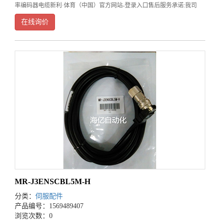
率编码器电缆新利·体育（中国）官方网站-登录入口售后服务承诺:我司
（深圳市海亿自动化设备有限
在线询价
MR-J3ENSCBL5M-H
分类：
伺服配件
产品编号：1569489407
浏览次数：0