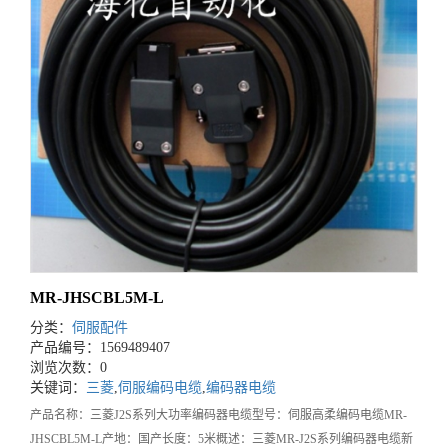
MR-JHSCBL5M-L
分类：
伺服配件
产品编号：1569489407
浏览次数：0
关键词：
三菱
,
伺服编码电缆
,
编码器电缆
产品名称：三菱J2S系列大功率编码器电缆型号：伺服高柔编码电缆MR-
JHSCBL5M-L产地：国产长度：5米概述：三菱MR-J2S系列编码器电缆新