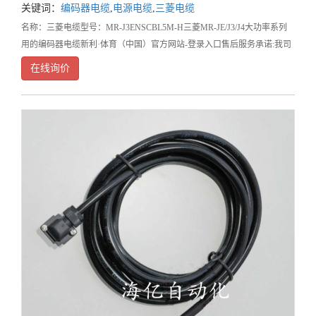
关键词：
编码器电缆
,
电源电缆
,
三菱电缆
名称：三菱电缆型号：MR-J3ENSCBL5M-H三菱MR-JE/J3/J4大功率系列
用的编码器电缆新利·体育（中国）官方网站-登录入口售后服务承诺:我司
（深圳市海亿自动化设备有限
在线询价