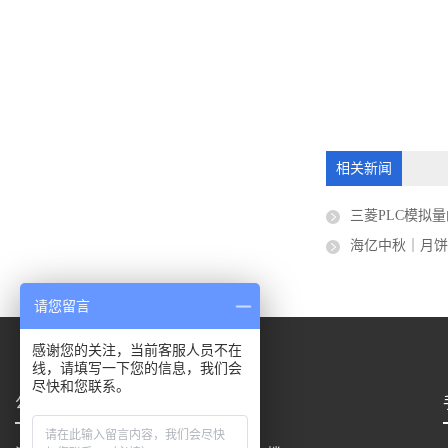
MR-JE-200B
相关新闻
三菱PLC模拟
海亿中秋｜月饼
请您留言
感谢您的关注，当前客服人员不在
线，请填写一下您的信息，我们会
尽快和您联系。
公司地址