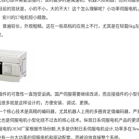
大核心部件需要加强时，谈的最多的是减速机、机器人控制器，而对伺服
目前的现状是，小的不小，大的不大！这个怎么理解呢？小功率伺服电机，小
、安川的Σ7电机短小精致。
，普遍较长，外观粗糙。这在一些高档的应用上不行，尤其是在轻载6kg
求。
插件的可靠性一直饱受诟病。国产伺服需要继续改进，而且接插件的小型
机很多就是这样设计的，方便安装、调试、更换。
一个核心技术是高精的编码器，尤其机器人上用的多圈肯定值编码器，严
化也是伺服电机小型化绕不过去的核心技术。纵观日系伺服电机产品的更
电机OEM厂家根据市场份额,大多是仿制日系伺服电机设计,功率多在3kw以
没有一台大功率的伺服电机和驱动配套，而被迫放弃掉整个系统。