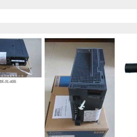
R-JE-40B