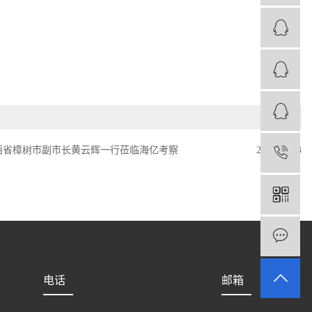
西省樟树市副市长黄云辉一行莅临海亿考察
2019-11-13
1
电话
邮箱