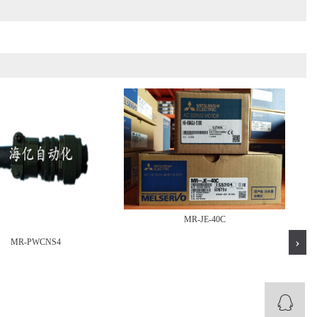
MR-JE-40C
›
MR-PWCNS4