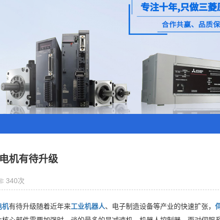
电机有待升级
340次
电机
有待升级随着近年来
工业机器人
、电子制造设备等产业的快速扩张，