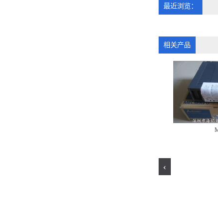
最近浏览：
相关产品
M
-40C
‹