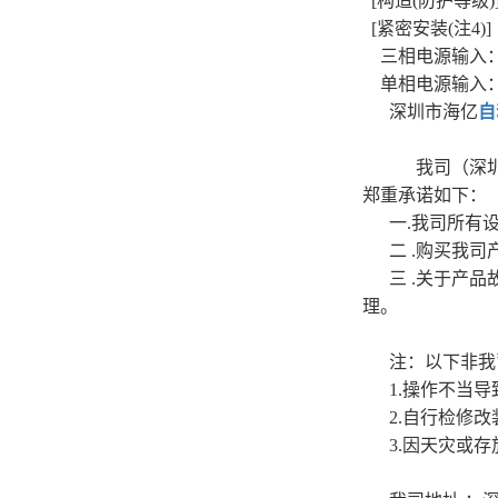
[构造(防护等级)] 自
[紧密安装(注4)]
三相电源输入
单相电源输入
深圳市海亿
自
我司（深
郑重承诺如下：
一.我司所有
二 .购买我
三 .关于产
理。
注：以下非我
1.操作不当
2.自行检修
3.因天灾或