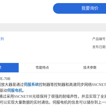
我要询价
系列
产品编号
发布日期
述
性能特点
技术参数
JE-70B
B伺服放大器是通过
伺服系统
控制器等控制器和高速同步网络SSCNE
驱动
伺服电机
。
/H通过采用SSCNETⅢ光缆保持了很强的耐噪声性，并且实现了全双
可以实现大量数据的实时通信。伺服电机的信息可以储存到上一