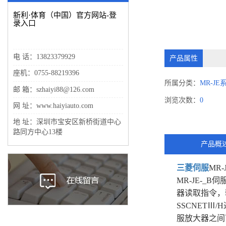
新利·体育（中国）官方网站-登
录入口
电 话：13823379929
产品属性
座机：0755-88219396
所属分类：
MR-JE
邮 箱：szhaiyi88@126.com
浏览次数：
0
网 址：www.haiyiauto.com
地 址：深圳市宝安区新桥街道中心
路同方中心13楼
产品概
三菱伺服
MR-
MR-JE-_
器读取指令，
SSCNETⅢ
服放大器之间