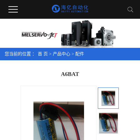
您当前的位置 ：
首 页
>
产品中心
>
配件
A6BAT