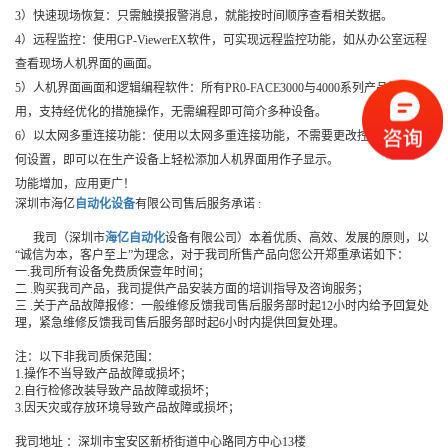
3）快速现场恢复：只需触摸报警消息，就能按时间顺序查看相关数据。
4）远程监控：使用GP-ViewerEX软件，可实现远程监控功能，如从办公室远程
查看现场人机界面的画面。
5）人机界面画面和逻辑编程软件：所有PR0-FACE3000与4000系列产品均实
用，支持经优化的措施操作，无需编程即可简介多种设备。
6）以太网多重连接功能：使用以太网多重连接功能，不需要更改控制器上的任
何设置，即可以在生产设备上轻松添加人机界面用作子显示。
功能增加，应用更广！
深圳市海亿
自动化设备
有限公司售后服务承诺 :
我司（深圳市
海亿自动化
设备有限公司）本着优质、高效、发展的原则，以
“诚信为本，客户至上”为理念，对于我司所售产品向您公开郑重承诺如下：
一.我司所有设备免费质保壹年时间；
二 .购买我司产品，我司提供产品安装方面的培训指导及咨询服务；
三 .关于产品故障报修：一般维修反馈我司售后服务部时起12小时内给予回复处
理，紧急维修反馈我司售后服务部时起6小时内提供回复处理。
注：以下非我司质保范围：
1.操作不当导致产品故障或损坏；
2.自行检修改装导致产品故障或损坏；
3.因天灾或存放环境导致产品故障或损坏；
我司地址 ：深圳市宝安区新桥街道中心路同方中心13楼