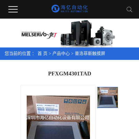
您当前的位置 ：
首 页
>
产品中心
>
普洛菲斯触摸屏
PFXGM4301TAD