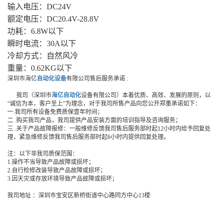
输入电压：DC24V
额定电压：DC20.4V-28.8V
功耗：6.8W以下
瞬时电流：30A以下
冷却方式：自然风冷
重量：0.62KG以下
深圳市海亿
自动化设备
有限公司售后服务承诺 :
我司（深圳市
海亿自动化
设备有限公司）本着优质、高效、发展的原则，以
“诚信为本，客户至上”为理念，对于我司所售产品向您公开郑重承诺如下：
一.我司所有设备免费质保壹年时间；
二 .购买我司产品，我司提供产品安装方面的培训指导及咨询服务；
三 .关于产品故障报修：一般维修反馈我司售后服务部时起12小时内给予回复处
理，紧急维修反馈我司售后服务部时起6小时内提供回复处理。
注：以下非我司质保范围：
1.操作不当导致产品故障或损坏；
2.自行检修改装导致产品故障或损坏；
3.因天灾或存放环境导致产品故障或损坏；
我司地址 ：深圳市宝安区新桥街道中心路同方中心13楼