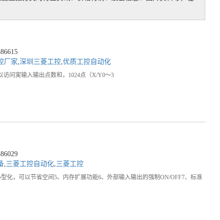
6615
控厂家
,
深圳三菱工控
,
优质工控自动化
访问実输入输出点数和，1024点（X/Y0～3
6029
备
,
三菱工控自动化
,
三菱工控
、小型化，可以节省空间5、内存扩展功能6、外部输入输出的强制ON/OFF7、标准