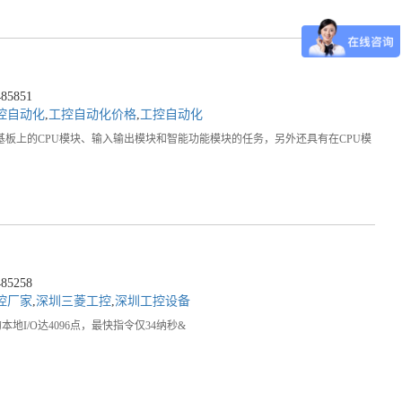
5851
控自动化
,
工控自动化价格
,
工控自动化
在主基板上的CPU模块、输入输出模块和智能功能模块的任务，另外还具有在CPU模
5258
控厂家
,
深圳三菱工控
,
深圳工控设备
本地I/O达4096点，最快指令仅34纳秒&