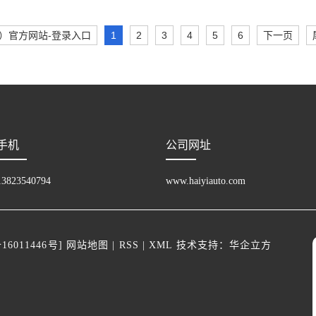
）官方网站-登录入口
1
2
3
4
5
6
下一页
手机
公司网址
13823540794
www.haiyiauto.com
16011446号
]
网站地图
|
RSS
|
XML
技术支持：
华企立方