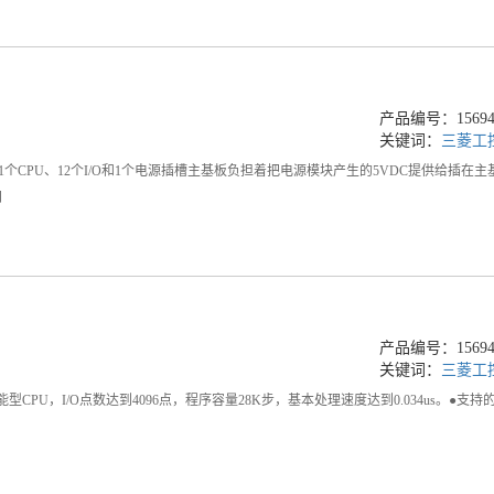
产品编号：156948
关键词：
三菱工
，1个CPU、12个I/O和1个电源插槽主基板负担着把电源模块产生的5VDC提供给插
间
产品编号：156948
关键词：
三菱工
型CPU，I/O点数达到4096点，程序容量28K步，基本处理速度达到0.034us。●支持的