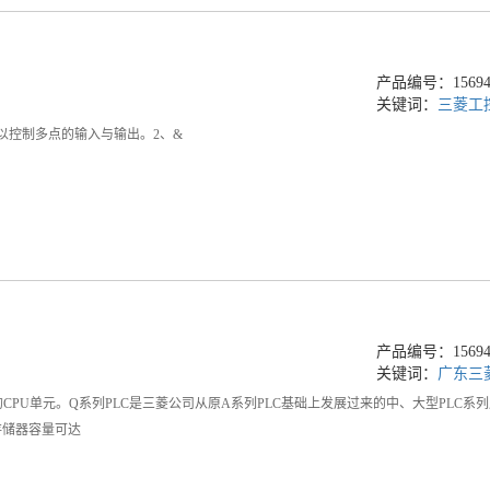
产品编号：156948
关键词：
三菱工
、可以控制多点的输入与输出。2、&
产品编号：156948
关键词：
广东三
LC的CPU单元。Q系列PLC是三菱公司从原A系列PLC基础上发展过来的中、大型PL
存储器容量可达