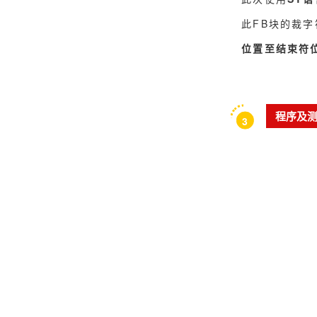
此
F
B
块
的
裁
字
位
置
至
结
束
符
程
序
及
3