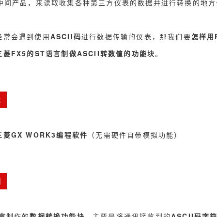
中
间
产
品
，
来
读
取
收
集
各
种
第
三
方
仪
表
的
数
据
并
进
行
转
换
的
地
方
经
常
会
遇
到
使
用
A
S
C
I
I
码
进
行
数
据
传
输
的
仪
表
，
那
我
们
要
怎
样
用
三
菱
F
X
5
的
S
T
语
言
制
做
A
S
C
I
I
转
数
值
的
功
能
块
。
置
三
菱
G
X
W
O
R
K
3
编
程
软
件
（
无
需
硬
件
自
带
模
拟
功
能
）
明
言
制
作
的
数
据
转
换
功
能
块
，
主
要
是
将
通
讯
接
收
到
的
A
S
C
I
I
码
字