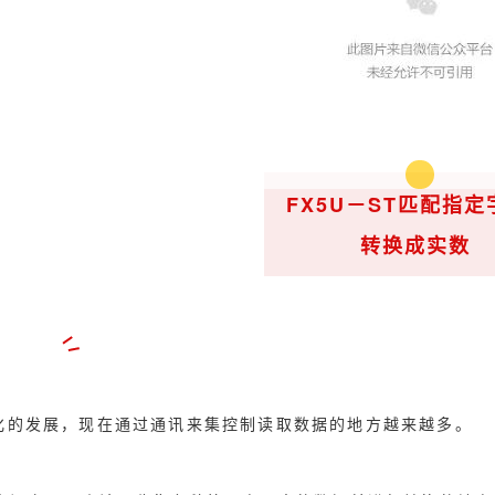
F
X
5
U
－
S
T
匹
配
指
定
转
换
成
实
数
化
的
发
展
，
现
在
通
过
通
讯
来
集
控
制
读
取
数
据
的
地
方
越
来
越
多
。