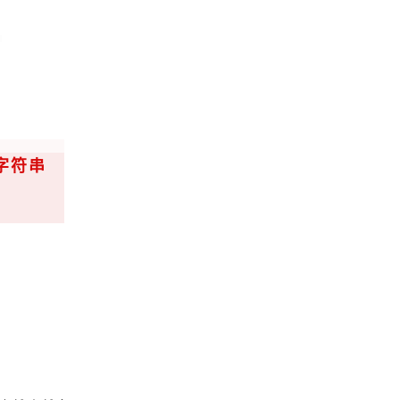
字
符
串