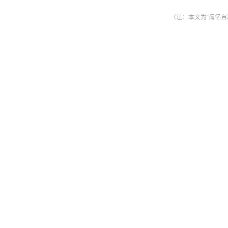
（
注
：
本
文
为
“
海
亿
自