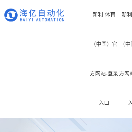
新利·体育
新利
（中国）官
（中
方网站-登录
方网
入口